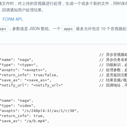
频文件时，对上传的音视频进行处理，生成一个或多个新的文件，同时保
，回调通知用户处理结果。
：
FORM API
。
，参数值是 JSON 数组。一个
最多允许包含 10 个音视频
pps
apps
                                             // 异步音视
 "name": "naga",                             // 
 "type": "<type>",                           // 功能标识，
 "avopts": "<avopts>",                       // 处理参数，
 "return_info": true/false,                  // 是否返回
 "save_as": "<save_as>",                     // 结果音
 "notify_url": "<notify_url>"                // 回调
"name": "naga",

"type": "video",

"avopts": "/s/240p(4:3)/as/1/r/30",

"return_info": true,

"save_as": "/a/b.mp4",
