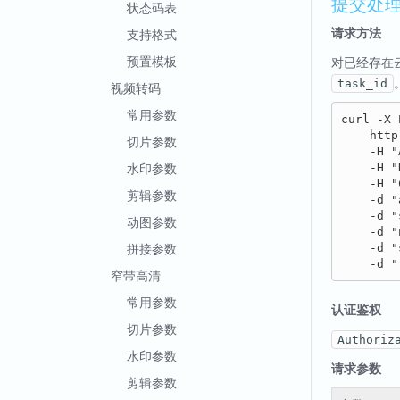
提交处
状态码表
请求方法
支持格式
预置模板
对已经存在
task_id
视频转码
常用参数
curl -X 
    http
切片参数
    -H "
水印参数
    -H "
    -H "
剪辑参数
    -d "
    -d "
动图参数
    -d "
拼接参数
    -d 
窄带高清
常用参数
认证鉴权
切片参数
Authoriz
水印参数
请求参数
剪辑参数