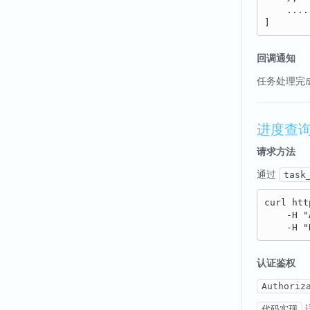
    .....
回调通知
任务处理完
进度查
请求方法
通过
task
curl htt
    -H "
认证鉴权
Authoriz
代码实现