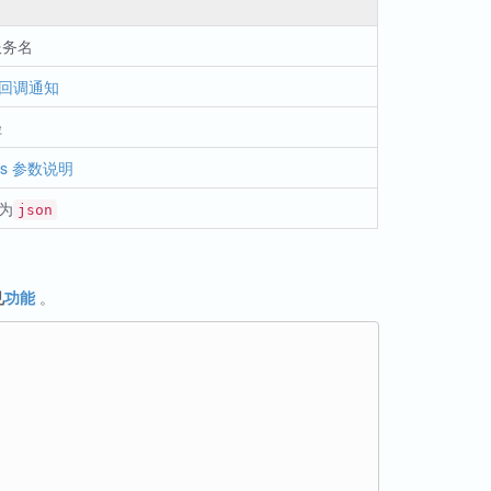
服务名
回调通知
径
sks 参数说明
为
json
见
功能
。