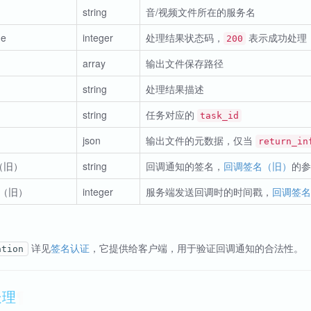
string
音/视频文件所在的服务名
de
integer
处理结果状态码，
表示成功处理
200
array
输出文件保存路径
n
string
处理结果描述
string
任务对应的
task_id
json
输出文件的元数据，仅当
return_in
e（旧）
string
回调通知的签名，
回调签名（旧）
的
mp（旧）
integer
服务端发送回调时的时间戳，
回调签
详见
签名认证
，它提供给客户端，用于验证回调通知的合法性。
ation
处理
¶