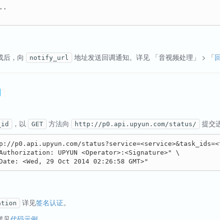
.

成后，向
地址发送回调通知。详见 「音视频处理」 > 「
notify_url
询
¶
，以
方法向
提交
_id
GET
http://p0.api.upyun.com/status/
p://p0.api.upyun.com/status?service=<service>&task_ids=<
Authorization: UPYUN <Operator>:<Signature>" \

详见
签名认证
。
ation
详见
代码示例
。