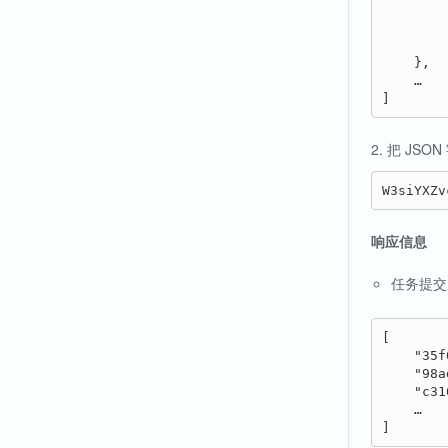
        
        
        
    },

    …

2. 把 JSO
响应信息
任务提
[

    "35f
    "98a
    "c31
    …
