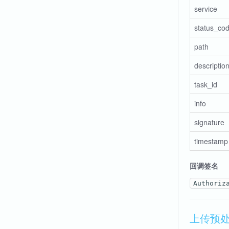
service
status_co
path
descriptio
task_id
info
signatur
timesta
回调签名
Authoriz
上传预