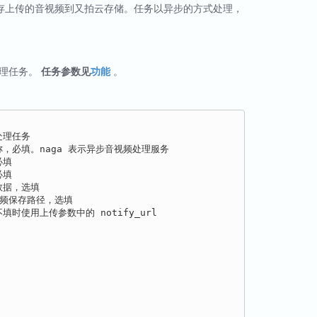
存上传的音视频到又拍云存储。任务以异步的方式处理，
处理任务。
任务参数见
功能
。
频处理任务

异步任务名称，必填。naga 表示异步音视频处理服务

必填

必填

元数据，选填

频/视频保存路径，选填

地址，不填时使用上传参数中的 notify_url
