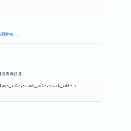
回调通知
」。
进度查询任务。
task_id1>,<task_id2>,<task_id3> \
