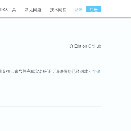
SDK&工具
常见问题
技术问答
登录
注册
Edit on GitHub
册又拍云账号并完成实名验证，请确保您已经创建
云存储