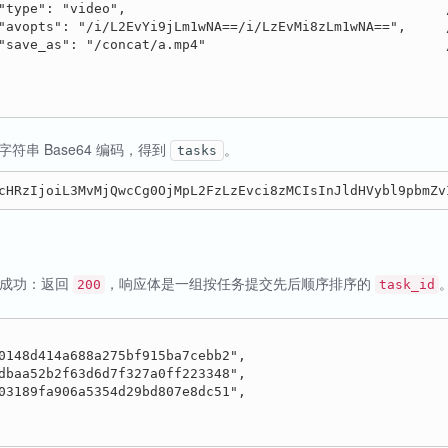
"type": "video",                                      
"avopts": "/i/L2EvYi9jLm1wNA==/i/LzEvMi8zLm1wNA==",     
"save_as": "/concat/a.mp4"                            
N 字符串 Base64 编码，得到
。
tasks
交成功：返回
，响应体是一组按任务提交先后顺序排序的
200
task_id
0148d414a688a275bf915ba7cebb2",

dbaa52b2f63d6d7f327a0ff223348",

03189fa906a5354d29bd807e8dc51",
