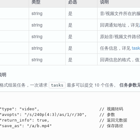
类型
必选
说明
string
是
音/视频文件所在的
string
是
回调通知地址，详见
string
是
原始音/视频文件路
string
是
任务信息，详见
ta
string
是
回调信息的格式，值
数说明
SON 格式组装任务，一次请求
最多可以提交 10 个任务。
任务参数
tasks
"type": "video",                        // 视频转码

"avopts": "/s/240p(4:3)/as/1/r/30",     // 参数

 "return_info": true,                    // 返回元数据

"save_as": "/a/b.mp4"                   // 保存路径
